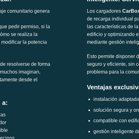
raje comunitario genera
Los cargadores
CarBo
de recarga individual p
ue pedir permiso, si la
las características de la
mo se realiza la
edificio y optimizando 
 modificar la potencia
mediante gestión inteli
Esto permite disponer d
ede resolverse de forma
seguro y eficiente, sin c
 muchos imaginan,
problema para la comu
ctamente desde el
Ventajas exclusiv
instalación adaptada
 a:
solución segura y o
vas
compatible con edifi
dor
ible
gestión inteligente 
vecinos