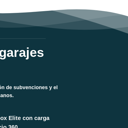
garajes
ón de subvenciones y el
manos.
ox Elite con carga
cio 360.