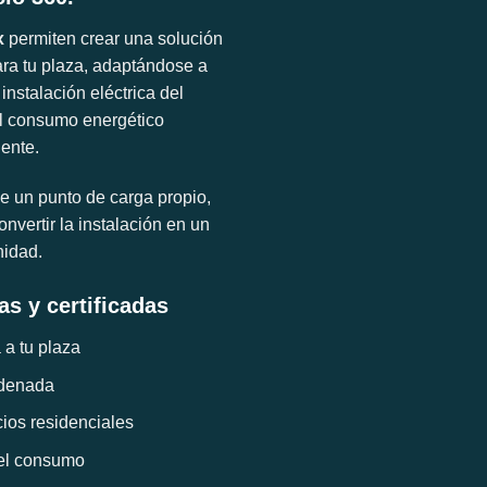
x
permiten crear una solución
ara tu plaza, adaptándose a
 instalación eléctrica del
el consumo energético
gente.
e un punto de carga propio,
onvertir la instalación en un
nidad.
as y certificadas
 a tu plaza
rdenada
cios residenciales
del consumo