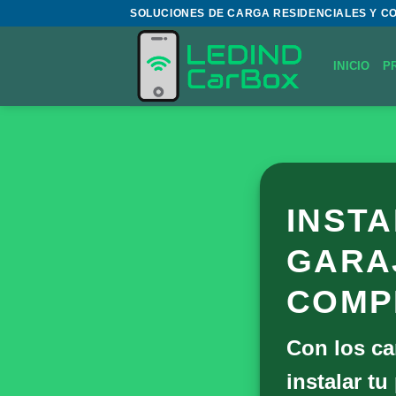
Saltar
SOLUCIONES DE CARGA RESIDENCIALES Y C
al
contenido
INICIO
P
INST
GARA
COMP
Con los c
instalar t