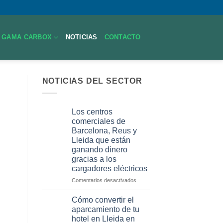
GAMA CARBOX
NOTICIAS
CONTACTO
NOTICIAS DEL SECTOR
Los centros
comerciales de
Barcelona, Reus y
Lleida que están
ganando dinero
gracias a los
cargadores eléctricos
en
Comentarios desactivados
Los
centros
Cómo convertir el
comerciales
aparcamiento de tu
de
hotel en Lleida en
Barcelona,