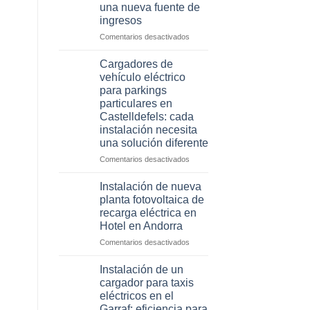
una nueva fuente de
Reus
ingresos
y
Lleida
en
Comentarios desactivados
que
Cómo
están
convertir
Cargadores de
ganando
el
vehículo eléctrico
dinero
aparcamiento
para parkings
gracias
de
particulares en
a
tu
Castelldefels: cada
los
hotel
instalación necesita
cargadores
en
eléctricos
una solución diferente
Lleida
en
en
Comentarios desactivados
una
Cargadores
nueva
de
Instalación de nueva
fuente
vehículo
planta fotovoltaica de
de
eléctrico
recarga eléctrica en
ingresos
para
Hotel en Andorra
parkings
particulares
en
Comentarios desactivados
en
Instalación
Castelldefels:
de
Instalación de un
cada
nueva
cargador para taxis
instalación
planta
eléctricos en el
necesita
fotovoltaica
Garraf: eficiencia para