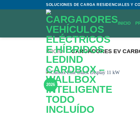
Saltar
SOLUCIONES DE CARGA RESIDENCIALES Y C
al
contenido
INICIO
P
INICIO
/
CARGADORES EV CARB
2026