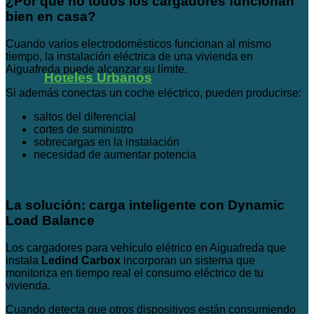
¿Por qué no todos los cargadores funcionan
bien en casa?
Cuando varios electrodomésticos funcionan al mismo
tiempo, la instalación eléctrica de una vivienda en
Aiguafreda puede alcanzar su límite.
Hoteles Urbanos
Si además conectas un coche eléctrico, pueden producirse:
saltos del diferencial
cortes de suministro
sobrecargas en la instalación
necesidad de aumentar potencia
La solución: carga inteligente con Dynamic
Load Balance
Los cargadores para vehículo elétrico en Aiguafreda que
instala
Ledind Carbox
incorporan un sistema que
monitoriza en tiempo real el consumo eléctrico de tu
vivienda.
Cuando detecta que otros dispositivos están consumiendo