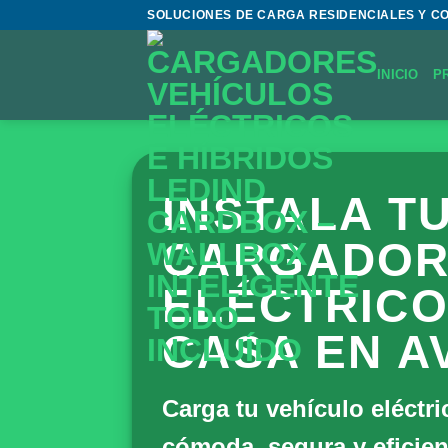
Saltar
SOLUCIONES DE CARGA RESIDENCIALES Y C
al
contenido
INICIO
P
INSTALA T
CARGADOR
ELÉCTRICO
CASA EN A
Carga tu vehículo eléctr
cómoda, segura y eficien