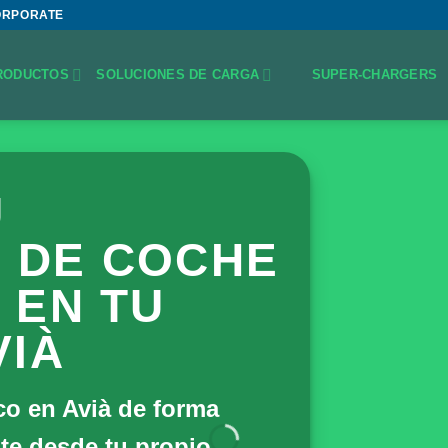
ORPORATE
RODUCTOS
SOLUCIONES DE CARGA
SUPER-CHARGERS
U
 DE COCHE
 EN TU
VIÀ
ico en Avià de forma
te desde tu propio