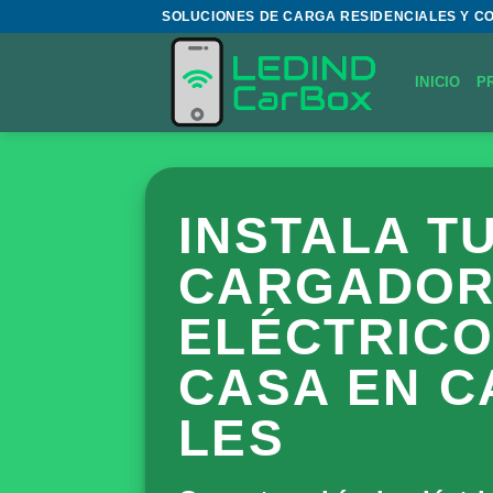
Saltar
SOLUCIONES DE CARGA RESIDENCIALES Y C
al
contenido
INICIO
P
INSTALA T
CARGADOR
ELÉCTRICO
CASA EN C
LES