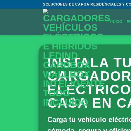
Saltar
SOLUCIONES DE CARGA RESIDENCIALES Y C
al
contenido
INICIO
P
INSTALA T
CARGADOR
ELÉCTRICO
CASA EN C
Carga tu vehículo eléctr
cómoda, segura y eficien