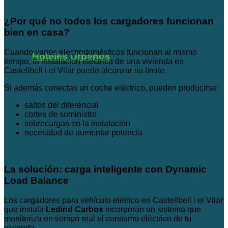
¿Por qué no todos los cargadores funcionan
bien en casa?
Cuando varios electrodomésticos funcionan al mismo
Hoteles Urbanos
tiempo, la instalación eléctrica de una vivienda en
Castellbell i el Vilar puede alcanzar su límite.
Si además conectas un coche eléctrico, pueden producirse:
saltos del diferencial
cortes de suministro
sobrecargas en la instalación
necesidad de aumentar potencia
La solución: carga inteligente con Dynamic
Load Balance
Los cargadores para vehículo elétrico en Castellbell i el Vilar
que instala
Ledind Carbox
incorporan un sistema que
monitoriza en tiempo real el consumo eléctrico de tu
vivienda.