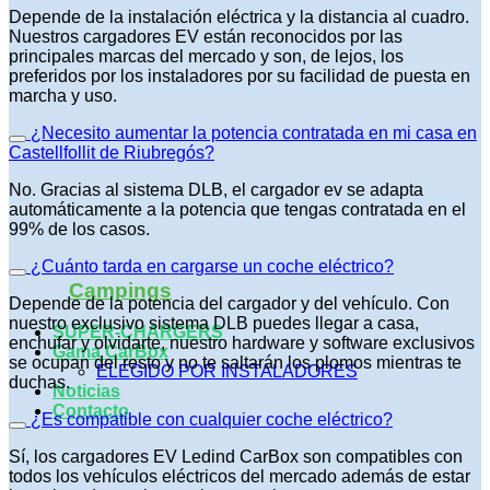
Depende de la instalación eléctrica y la distancia al cuadro.
Nuestros cargadores EV están reconocidos por las
principales marcas del mercado y son, de lejos, los
preferidos por los instaladores por su facilidad de puesta en
marcha y uso.
¿Necesito aumentar la potencia contratada en mi casa en
Castellfollit de Riubregós?
No. Gracias al sistema DLB, el cargador ev se adapta
automáticamente a la potencia que tengas contratada en el
99% de los casos.
¿Cuánto tarda en cargarse un coche eléctrico?
Campings
Depende de la potencia del cargador y del vehículo. Con
nuestro exclusivo sistema DLB puedes llegar a casa,
SUPER-CHARGERS
enchufar y olvidarte, nuestro hardware y software exclusivos
Gama CarBox
se ocupan del resto y no te saltarán los plomos mientras te
ELEGIDO POR INSTALADORES
duchas.
Noticias
Contacto
¿Es compatible con cualquier coche eléctrico?
Sí, los cargadores EV Ledind CarBox son compatibles con
todos los vehículos eléctricos del mercado además de estar