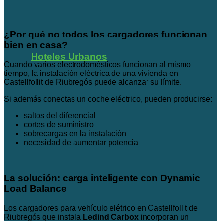
¿Por qué no todos los cargadores funcionan
bien en casa?
Hoteles Urbanos
Cuando varios electrodomésticos funcionan al mismo
tiempo, la instalación eléctrica de una vivienda en
Castellfollit de Riubregós puede alcanzar su límite.
Si además conectas un coche eléctrico, pueden producirse:
saltos del diferencial
cortes de suministro
sobrecargas en la instalación
necesidad de aumentar potencia
La solución: carga inteligente con Dynamic
Load Balance
Los cargadores para vehículo elétrico en Castellfollit de
Riubregós que instala
Ledind Carbox
incorporan un