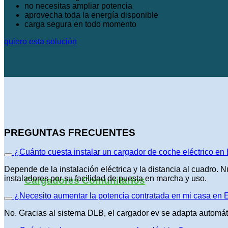
no necesitas ampliar potencia
aprovecha toda la energía disponible
carga segura en todo momento
quiero esta solución
PREGUNTAS FRECUENTES
¿Cuánto cuesta instalar un cargador de coche eléctrico en
Depende de la instalación eléctrica y la distancia al cuadro. 
instaladores por su facilidad de puesta en marcha y uso.
Cargadores Comunitarios
¿Necesito aumentar la potencia contratada en mi casa en 
No. Gracias al sistema DLB, el cargador ev se adapta automát