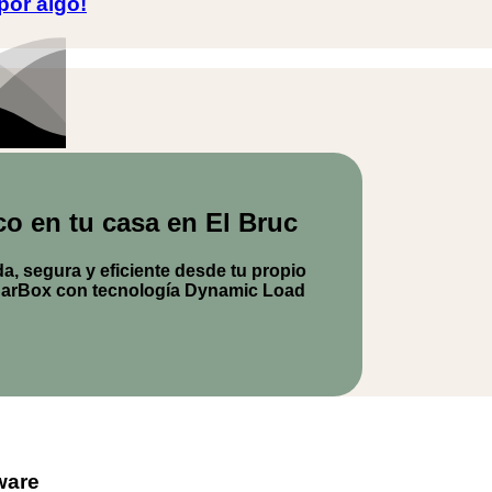
por algo!
co en tu casa en El Bruc
a, segura y eficiente desde tu propio
arBox
con tecnología Dynamic Load
ware