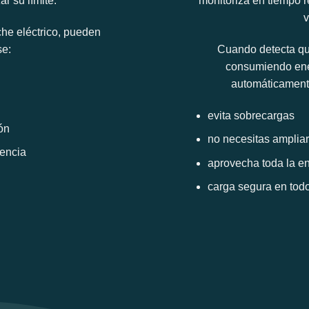
r su límite.
monitoriza en tiempo r
v
he eléctrico, pueden
se:
Cuando detecta que
consumiendo ener
automáticamente
evita sobrecargas
ón
no necesitas ampliar
encia
aprovecha toda la en
carga segura en to