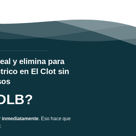
al y elimina para
rico en El Clot sin
sos
 DLB?
r inmediatamente
. Eso hace que
: