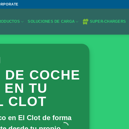
ORPORATE
RODUCTOS
SOLUCIONES DE CARGA
SUPER-CHARGERS
U
 DE COCHE
 EN TU
L CLOT
co en El Clot de forma
te desde tu propio