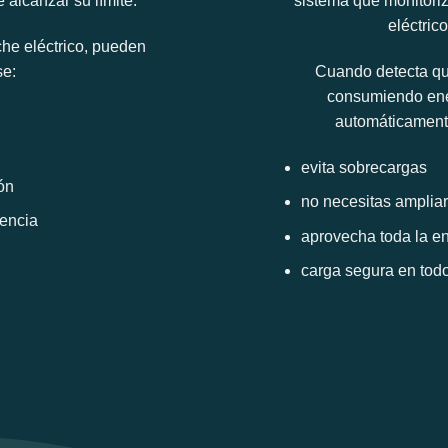
alcanzar su límite.
sistema que monitori
eléctric
he eléctrico, pueden
se:
Cuando detecta que
consumiendo ener
automáticamente
evita sobrecargas
ón
no necesitas ampliar
encia
aprovecha toda la en
carga segura en to