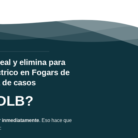
al y elimina para
trico en Fogars de
a de casos
 DLB?
r inmediatamente
. Eso hace que
: