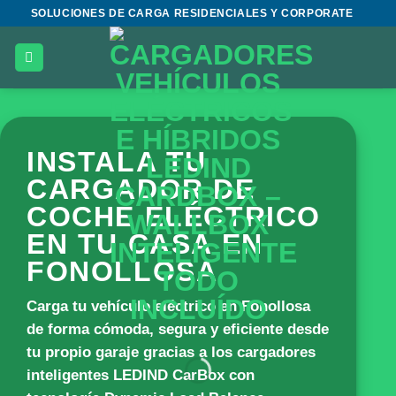
Saltar
SOLUCIONES DE CARGA RESIDENCIALES Y CORPORATE
al
contenido
INSTALA TU
CARGADOR DE
COCHE ELÉCTRICO
EN TU CASA EN
FONOLLOSA
Carga tu vehículo eléctrico en Fonollosa
de forma cómoda, segura y eficiente desde
tu propio garaje gracias a los cargadores
inteligentes
LEDIND CarBox
con