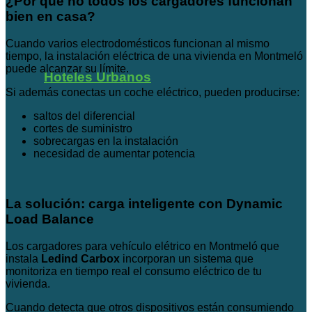
¿Por qué no todos los cargadores funcionan
bien en casa?
Cuando varios electrodomésticos funcionan al mismo
tiempo, la instalación eléctrica de una vivienda en Montmeló
puede alcanzar su límite.
Hoteles Urbanos
Si además conectas un coche eléctrico, pueden producirse:
saltos del diferencial
cortes de suministro
sobrecargas en la instalación
necesidad de aumentar potencia
La solución: carga inteligente con Dynamic
Load Balance
Los cargadores para vehículo elétrico en Montmeló que
instala
Ledind Carbox
incorporan un sistema que
monitoriza en tiempo real el consumo eléctrico de tu
vivienda.
Cuando detecta que otros dispositivos están consumiendo