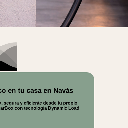
ico en tu casa en Navàs
, segura y eficiente desde tu propio
arBox
con tecnología Dynamic Load