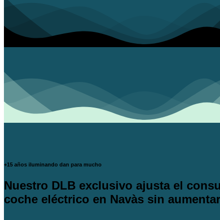
+15 años iluminando dan para mucho
Nuestro DLB exclusivo ajusta el consu
coche eléctrico en Navàs sin aumentar