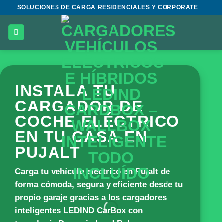
Saltar
SOLUCIONES DE CARGA RESIDENCIALES Y CORPORATE
al
contenido
INSTALA TU
CARGADOR DE
COCHE ELÉCTRICO
EN TU CASA EN
PUJALT
Carga tu vehículo eléctrico en Pujalt de
forma cómoda, segura y eficiente desde tu
propio garaje gracias a los cargadores
inteligentes
LEDIND CarBox
con