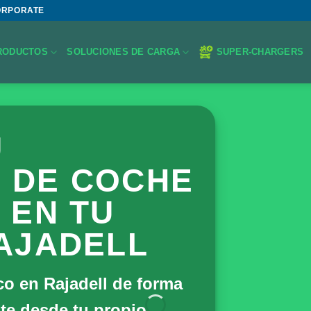
ORPORATE
RODUCTOS
SOLUCIONES DE CARGA
SUPER-CHARGERS
U
 DE COCHE
 EN TU
AJADELL
co en Rajadell de forma
te desde tu propio