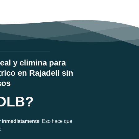
al y elimina para
ico en Rajadell sin
sos
 DLB?
r inmediatamente
. Eso hace que
: