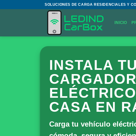
Saltar
SOLUCIONES DE CARGA RESIDENCIALES Y C
al
contenido
INICIO
P
INSTALA T
CARGADOR
ELÉCTRICO
CASA EN R
Carga tu vehículo eléctri
cómoda, segura y eficien