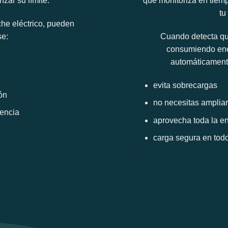
zar su límite.
que monitoriza en tiemp
tu
he eléctrico, pueden
se:
Cuando detecta que
consumiendo ener
automáticamente
evita sobrecargas
ón
no necesitas ampliar
encia
aprovecha toda la en
carga segura en to