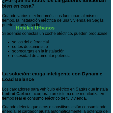
¿Por qué no todos los cargadores funcionan
bien en casa?
Cuando varios electrodomésticos funcionan al mismo
tiempo, la instalación eléctrica de una vivienda en Sagàs
puede alcanzar su límite.
Hoteles Urbanos
Si además conectas un coche eléctrico, pueden producirse:
saltos del diferencial
cortes de suministro
sobrecargas en la instalación
necesidad de aumentar potencia
La solución: carga inteligente con Dynamic
Load Balance
Los cargadores para vehículo elétrico en Sagàs que instala
Ledind Carbox
incorporan un sistema que monitoriza en
tiempo real el consumo eléctrico de tu vivienda.
Cuando detecta que otros dispositivos están consumiendo
energía, el cargador ajusta automáticamente la potencia de