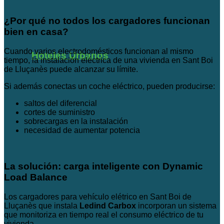
¿Por qué no todos los cargadores funcionan
bien en casa?
Cuando varios electrodomésticos funcionan al mismo
Hoteles Urbanos
tiempo, la instalación eléctrica de una vivienda en Sant Boi
de Lluçanès puede alcanzar su límite.
Si además conectas un coche eléctrico, pueden producirse:
saltos del diferencial
cortes de suministro
sobrecargas en la instalación
necesidad de aumentar potencia
La solución: carga inteligente con Dynamic
Load Balance
Los cargadores para vehículo elétrico en Sant Boi de
Lluçanès que instala
Ledind Carbox
incorporan un sistema
que monitoriza en tiempo real el consumo eléctrico de tu
vivienda.