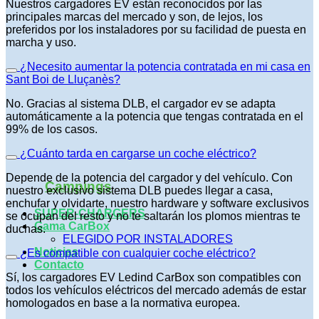
Nuestros cargadores EV están reconocidos por las
principales marcas del mercado y son, de lejos, los
preferidos por los instaladores por su facilidad de puesta en
marcha y uso.
¿Necesito aumentar la potencia contratada en mi casa en
Sant Boi de Lluçanès?
No. Gracias al sistema DLB, el cargador ev se adapta
automáticamente a la potencia que tengas contratada en el
99% de los casos.
¿Cuánto tarda en cargarse un coche eléctrico?
Depende de la potencia del cargador y del vehículo. Con
Campings
nuestro exclusivo sistema DLB puedes llegar a casa,
enchufar y olvidarte, nuestro hardware y software exclusivos
SUPER-CHARGERS
se ocupan del resto y no te saltarán los plomos mientras te
Gama CarBox
duchas.
ELEGIDO POR INSTALADORES
Noticias
¿Es compatible con cualquier coche eléctrico?
Contacto
Sí, los cargadores EV Ledind CarBox son compatibles con
todos los vehículos eléctricos del mercado además de estar
homologados en base a la normativa europea.