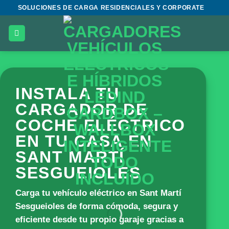
Saltar
SOLUCIONES DE CARGA RESIDENCIALES Y CORPORATE
al
contenido
INSTALA TU
CARGADOR DE
COCHE ELÉCTRICO
EN TU CASA EN
SANT MARTÍ
SESGUEIOLES
Carga tu vehículo eléctrico en Sant Martí
Sesgueioles de forma cómoda, segura y
eficiente desde tu propio garaje gracias a