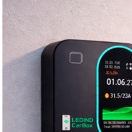
Carbox Smart Display 7 Kw
Carbox Smart Display 11 Kw
Cargadores Comunitarios
Carbox Elite 7 Kw
Carbox Elite 11 Kw
Carbox Elite 22 Kw
Soluciones para Empresas y Flotas
Carbox Elite 22 Kw
Ledind Carbox DC SuperCharger 40 Kw
Super Cargadores Rápidos con sistemas
de pago integrado
Ledind Carbox DC 30-40 Kw (Pago integrado)
Ledind Carbox DC 60-80 Kw Dual (Pago
integrado)
Elegido por Instaladores