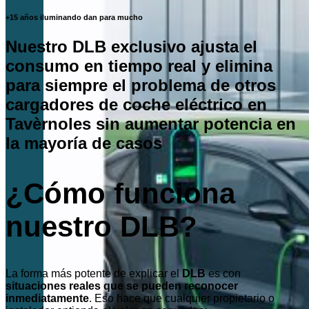
+15 años iluminando dan para mucho
Nuestro DLB exclusivo ajusta el
consumo en tiempo real y elimina
para siempre el problema de otros
cargadores de coche eléctrico en
Tavèrnoles sin aumentar potencia en
la mayoría de casos
¿Cómo funciona
nuestro DLB?
La forma más potente de explicar el
DLB
es con
situaciones reales que se pueden reconocer
inmediatamente
. Eso hace que cualquier propietario o