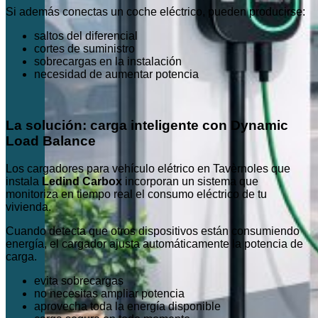
Si además conectas un coche eléctrico, pueden producirse:
saltos del diferencial
cortes de suministro
sobrecargas en la instalación
necesidad de aumentar potencia
La solución: carga inteligente con Dynamic
Load Balance
Los cargadores para vehículo elétrico en Tavèrnoles que
instala
Ledind Carbox
incorporan un sistema que
monitoriza en tiempo real el consumo eléctrico de tu
vivienda.
Cuando detecta que otros dispositivos están consumiendo
energía, el cargador ajusta automáticamente la potencia de
carga.
evita sobrecargas
no necesitas ampliar potencia
aprovecha toda la energía disponible