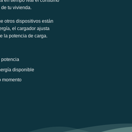
za en tiempo real el consumo
o de tu vivienda.
 otros dispositivos están
gía, el cargador ajusta
 la potencia de carga.
 potencia
ergía disponible
do momento