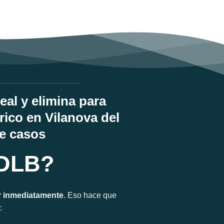
al y elimina para
rico en Vilanova del
de casos
 DLB?
r inmediatamente
. Eso hace que
: