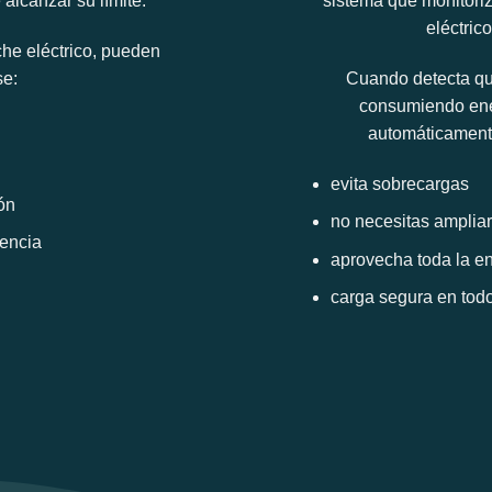
alcanzar su límite.
sistema que monitori
eléctric
he eléctrico, pueden
se:
Cuando detecta que
consumiendo ener
automáticamente
evita sobrecargas
ón
no necesitas ampliar
encia
aprovecha toda la en
carga segura en to