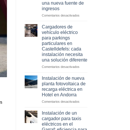
una nueva fuente de
Reus
ingresos
y
Lleida
en
Comentarios desactivados
que
Cómo
están
convertir
Cargadores de
ganando
el
vehículo eléctrico
dinero
aparcamiento
para parkings
gracias
de
particulares en
a
tu
Castelldefels: cada
los
hotel
instalación necesita
cargadores
en
eléctricos
una solución diferente
Lleida
en
en
Comentarios desactivados
una
Cargadores
nueva
de
Instalación de nueva
fuente
vehículo
planta fotovoltaica de
de
eléctrico
recarga eléctrica en
ingresos
para
Hotel en Andorra
parkings
particulares
en
n
Comentarios desactivados
en
Instalación
Castelldefels:
de
Instalación de un
cada
nueva
cargador para taxis
instalación
planta
eléctricos en el
necesita
fotovoltaica
Garraf: eficiencia para