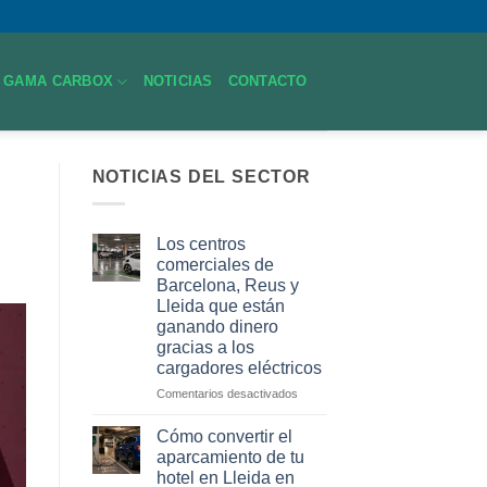
GAMA CARBOX
NOTICIAS
CONTACTO
NOTICIAS DEL SECTOR
Los centros
comerciales de
Barcelona, Reus y
Lleida que están
ganando dinero
gracias a los
cargadores eléctricos
en
Comentarios desactivados
Los
centros
Cómo convertir el
comerciales
aparcamiento de tu
de
hotel en Lleida en
Barcelona,