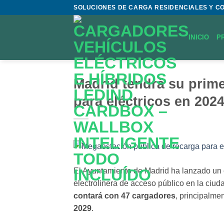
Saltar
SOLUCIONES DE CARGA RESIDENCIALES Y C
al
contenido
INICIO
P
Madrid tendrá su prim
para eléctricos en 202
El Ayuntamiento de Madrid ha lanzado un c
electrolinera de acceso público en la ciuda
contará con 47 cargadores
, principalme
2029
.