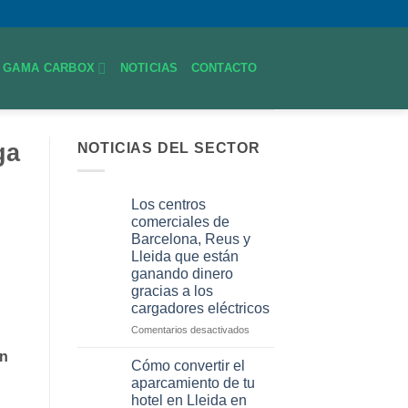
GAMA CARBOX
NOTICIAS
CONTACTO
ga
NOTICIAS DEL SECTOR
Los centros
comerciales de
Barcelona, Reus y
Lleida que están
ganando dinero
gracias a los
cargadores eléctricos
en
Comentarios desactivados
Los
en
centros
Cómo convertir el
comerciales
aparcamiento de tu
de
hotel en Lleida en
Barcelona,