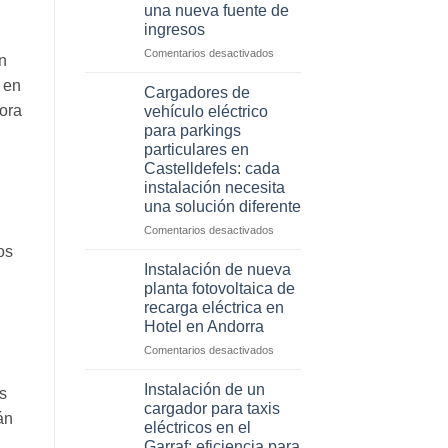
una nueva fuente de
Reus
ingresos
y
Lleida
en
Comentarios desactivados
n
que
Cómo
están
 en
convertir
Cargadores de
ganando
el
dora
vehículo eléctrico
dinero
aparcamiento
para parkings
gracias
de
particulares en
a
tu
Castelldefels: cada
los
hotel
instalación necesita
cargadores
en
eléctricos
una solución diferente
Lleida
en
en
Comentarios desactivados
una
Cargadores
os
nueva
de
Instalación de nueva
fuente
vehículo
planta fotovoltaica de
de
eléctrico
recarga eléctrica en
ingresos
para
Hotel en Andorra
parkings
particulares
en
Comentarios desactivados
en
Instalación
Castelldefels:
de
Instalación de un
s
cada
nueva
cargador para taxis
instalación
án
planta
eléctricos en el
necesita
fotovoltaica
Garraf: eficiencia para