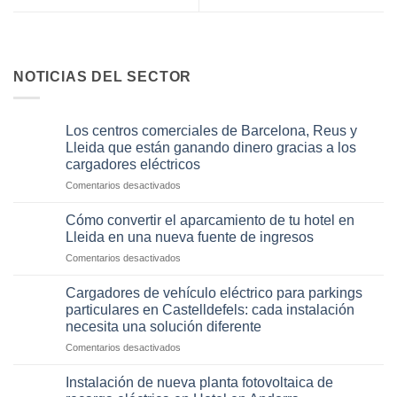
NOTICIAS DEL SECTOR
Los centros comerciales de Barcelona, Reus y
Lleida que están ganando dinero gracias a los
cargadores eléctricos
en
Comentarios desactivados
Los
centros
Cómo convertir el aparcamiento de tu hotel en
comerciales
Lleida en una nueva fuente de ingresos
de
en
Comentarios desactivados
Barcelona,
Cómo
Reus
convertir
y
Cargadores de vehículo eléctrico para parkings
el
Lleida
particulares en Castelldefels: cada instalación
aparcamiento
que
necesita una solución diferente
de
están
en
Comentarios desactivados
tu
ganando
Cargadores
hotel
dinero
de
en
Instalación de nueva planta fotovoltaica de
gracias
vehículo
Lleida
a